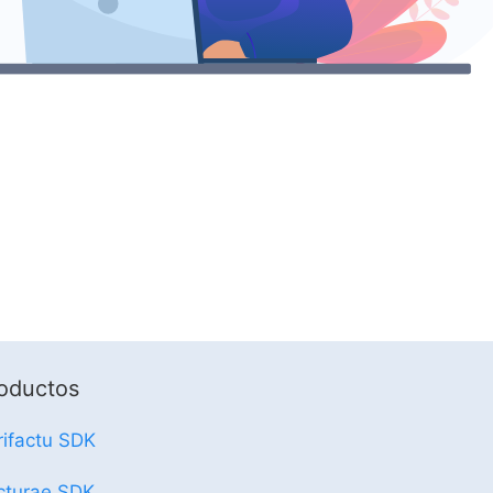
oductos
rifactu SDK
cturae SDK